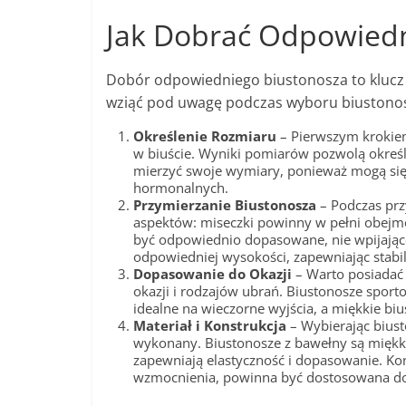
Jak Dobrać Odpowiedn
Dobór odpowiedniego biustonosza to klucz d
wziąć pod uwagę podczas wyboru biustono
Określenie Rozmiaru
– Pierwszym krokie
w biuście. Wyniki pomiarów pozwolą określ
mierzyć swoje wymiary, ponieważ mogą się
hormonalnych.
Przymierzanie Biustonosza
– Podczas prz
aspektów: miseczki powinny w pełni obejmo
być odpowiednio dopasowane, nie wpijające
odpowiedniej wysokości, zapewniając stabil
Dopasowanie do Okazji
– Warto posiadać
okazji i rodzajów ubrań. Biustonosze sport
idealne na wieczorne wyjścia, a miękkie bi
Materiał i Konstrukcja
– Wybierając biust
wykonany. Biustonosze z bawełny są miękki
zapewniają elastyczność i dopasowanie. Kon
wzmocnienia, powinna być dostosowana do i