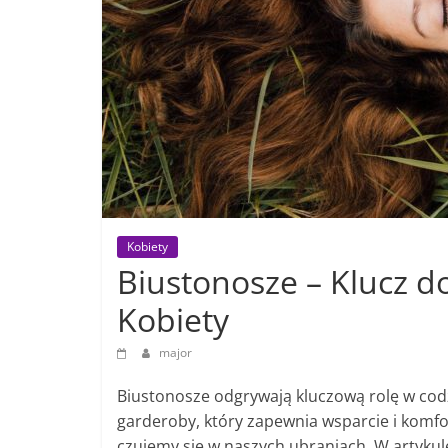
Kobiety
Biustonosze – Klucz d
Kobiety
major
Biustonosze odgrywają kluczową rolę w codz
garderoby, który zapewnia wsparcie i komfor
czujemy się w naszych ubraniach. W artykul