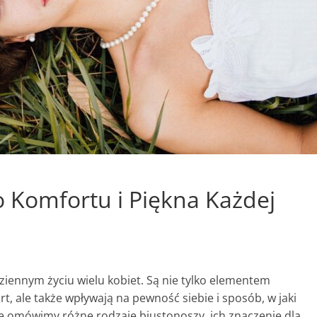
o Komfortu i Piękna Każdej
iennym życiu wielu kobiet. Są nie tylko elementem
t, ale także wpływają na pewność siebie i sposób, w jaki
e omówimy różne rodzaje biustonoszy, ich znaczenie dla