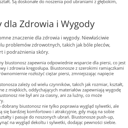
kształt. Są doskonałe do noszenia pod ubraniami z głębokim,
 dla Zdrowia i Wygody
ne znaczenie dla zdrowia i wygody. Niewłaściwie
u problemów zdrowotnych, takich jak bóle pleców,
t i podrażnienia skóry.
y biustonosz zapewnia odpowiednie wsparcie dla piersi, co jest
wy i zdrowia kręgosłupa. Biustonosze z szerokimi ramiączkami
ównomiernie rozłożyć ciężar piersi, zmniejszając napięcie
tonosza zależy od wielu czynników, takich jak rozmiar, kształt,
ane z miękkich, oddychających materiałów zapewniają wygodę
ustonosz nie był ani za ciasny, ani za luźny, co może
y.
dobrany biustonosz nie tylko poprawia wygląd sylwetki, ale
ą się bardziej komfortowo i atrakcyjnie, gdy mają na sobie
ształty i pasuje do noszonych ubrań. Biustonosze push-up,
nąć na wygląd dekoltu i sylwetki, dodając pewności siebie.