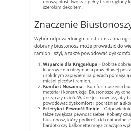
unoszą biust, tworząc pełny i zaokrąglony 
szerokim dekoltem.
Znaczenie Biustonoszy
Wybór odpowiedniego biustonosza ma ogrom
dobrany biustonosz może prowadzić do wiel
ramion i szyi, a także powodować dyskomfor
Wsparcie dla Kręgosłupa
– Dobrze dobran
kluczowe dla utrzymania prawidłowej posta
i solidnym zapięciem na plecach pomagają r
mięśni pleców i ramion.
Komfort Noszenia
– Komfort noszenia bius
materiał i konstrukcja. Biustonosze wykon
przez cały dzień. Ważne jest również, aby bi
powodować dyskomfort i podrażnienia skór
Estetyka i Pewność Siebie
– Odpowiednio 
także zwiększa pewność siebie. Kobiety czuj
biustonosz, który podkreśla ich naturalne k
bardotki czy balkonette mogą znacząco wpły