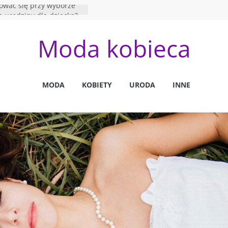
ować się przy wyborze
a urodziny dla dziecka?
zenia estetyki z
Moda kobieca
lnością w aranżacji
regularne badania krwi u
uczowe dla jego zdrowia?
psychiatra dla psów i czym
MODA
KOBIETY
URODA
INNE
 od behawiorysty?
i główne założenia
apii Gestalt