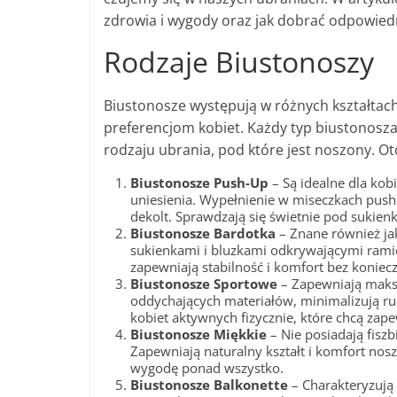
zdrowia i wygody oraz jak dobrać odpowied
Rodzaje Biustonoszy
Biustonosze występują w różnych kształtac
preferencjom kobiet. Każdy typ biustonosza o
rodzaju ubrania, pod które jest noszony. O
Biustonosze Push-Up
– Są idealne dla kobi
uniesienia. Wypełnienie w miseczkach push-
dekolt. Sprawdzają się świetnie pod sukie
Biustonosze Bardotka
– Znane również ja
sukienkami i bluzkami odkrywającymi ramio
zapewniają stabilność i komfort bez koniec
Biustonosze Sportowe
– Zapewniają maks
oddychających materiałów, minimalizują ruc
kobiet aktywnych fizycznie, które chcą zap
Biustonosze Miękkie
– Nie posiadają fiszb
Zapewniają naturalny kształt i komfort nosz
wygodę ponad wszystko.
Biustonosze Balkonette
– Charakteryzują