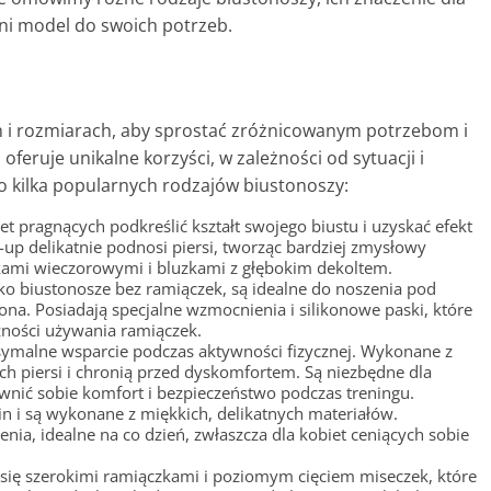
ni model do swoich potrzeb.
h i rozmiarach, aby sprostać zróżnicowanym potrzebom i
feruje unikalne korzyści, w zależności od sytuacji i
to kilka popularnych rodzajów biustonoszy:
et pragnących podkreślić kształt swojego biustu i uzyskać efekt
up delikatnie podnosi piersi, tworząc bardziej zmysłowy
nkami wieczorowymi i bluzkami z głębokim dekoltem.
ko biustonosze bez ramiączek, są idealne do noszenia pod
na. Posiadają specjalne wzmocnienia i silikonowe paski, które
zności używania ramiączek.
ymalne wsparcie podczas aktywności fizycznej. Wykonane z
h piersi i chronią przed dyskomfortem. Są niezbędne dla
ewnić sobie komfort i bezpieczeństwo podczas treningu.
in i są wykonane z miękkich, delikatnych materiałów.
enia, idealne na co dzień, zwłaszcza dla kobiet ceniących sobie
 się szerokimi ramiączkami i poziomym cięciem miseczek, które