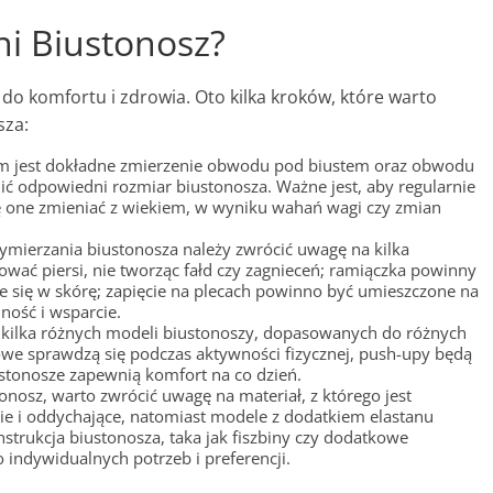
i Biustonosz?
o komfortu i zdrowia. Oto kilka kroków, które warto
sza:
m jest dokładne zmierzenie obwodu pod biustem oraz obwodu
ić odpowiedni rozmiar biustonosza. Ważne jest, aby regularnie
 one zmieniać z wiekiem, w wyniku wahań wagi czy zmian
ymierzania biustonosza należy zwrócić uwagę na kilka
wać piersi, nie tworząc fałd czy zagnieceń; ramiączka powinny
 się w skórę; zapięcie na plecach powinno być umieszczone na
ność i wsparcie.
 kilka różnych modeli biustonoszy, dopasowanych do różnych
owe sprawdzą się podczas aktywności fizycznej, push-upy będą
ustonosze zapewnią komfort na co dzień.
onosz, warto zwrócić uwagę na materiał, z którego jest
e i oddychające, natomiast modele z dodatkiem elastanu
strukcja biustonosza, taka jak fiszbiny czy dodatkowe
ndywidualnych potrzeb i preferencji.