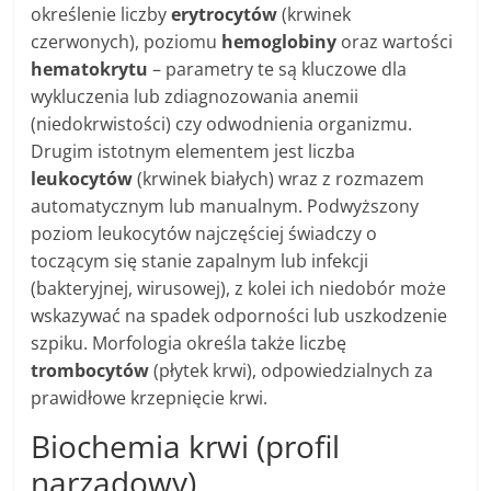
określenie liczby
erytrocytów
(krwinek
czerwonych), poziomu
hemoglobiny
oraz wartości
hematokrytu
– parametry te są kluczowe dla
wykluczenia lub zdiagnozowania anemii
(niedokrwistości) czy odwodnienia organizmu.
Drugim istotnym elementem jest liczba
leukocytów
(krwinek białych) wraz z rozmazem
automatycznym lub manualnym. Podwyższony
poziom leukocytów najczęściej świadczy o
toczącym się stanie zapalnym lub infekcji
(bakteryjnej, wirusowej), z kolei ich niedobór może
wskazywać na spadek odporności lub uszkodzenie
szpiku. Morfologia określa także liczbę
trombocytów
(płytek krwi), odpowiedzialnych za
prawidłowe krzepnięcie krwi.
Biochemia krwi (profil
narządowy)